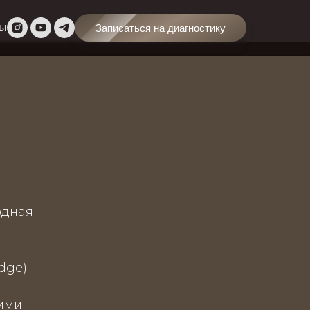
вы
Записаться на диагностику
родная
dge)
кими