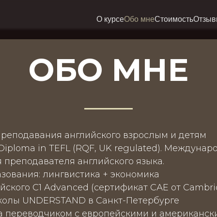
О курсе
Обо мне
Стоимость
Отзы
ОБО МНЕ
преподавания английского взрослым и детям
5 Diploma in TEFL (RQF, UK regulated). Междуна
 преподавателя английского языка.
зования: лингвистика + экономика
йского С1 Advanced (сертификат САЕ от Cambri
колы UNDERSTAND в Санкт-Петербурге
ла переводчиком с европейскими и американс